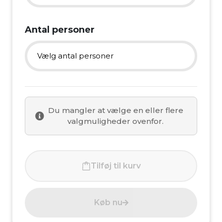
31. juli 2026
2 overnatninger
Antal personer
1. august 2026
3 overnatninger
Vælg antal personer
2. august 2026
1 person
6. august 2026
Du mangler at vælge en eller flere
2 personer
valgmuligheder ovenfor.
7. august 2026
3 personer (seng)
8. august 2026
Tilføj til kurv
4. person (seng)
9. august 2026
5. person (luftmadras)
Køb nu
10. august 2026