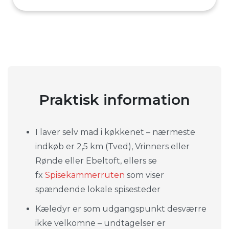
6. person (luftmadras)
11. august 2026
7. person (luftmadras)
12. august 2026
8. person (luftmadras)
13. august 2026
Praktisk information
14. august 2026
I laver selv mad i køkkenet – nærmeste
16. august 2026
indkøb er 2,5 km (Tved), Vrinners eller
Rønde eller Ebeltoft, ellers se
fx
Spisekammerruten
som viser
17. august 2026
spændende lokale spisesteder
18. august 2026
Kæledyr er som udgangspunkt desværre
ikke velkomne – undtagelser er