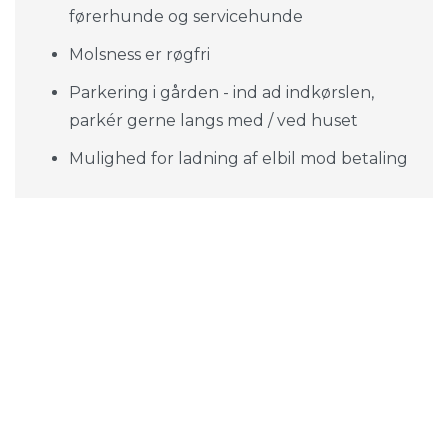
19. august 2026
førerhunde og servicehunde
Molsness er røgfri
20. august 2026
Parkering i gården - ind ad indkørslen,
parkér gerne langs med / ved huset
21. august 2026
Mulighed for ladning af elbil mod betaling
22. august 2026
23. august 2026
24. august 2026
Transportoplysninger
25. august 2026
Transport til Molsness sker nemmest med
26. august 2026